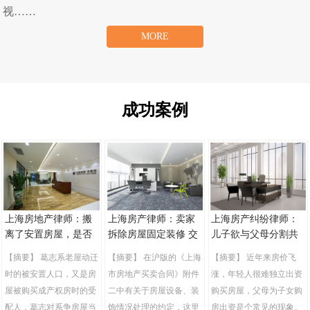
视……
MORE
成功案例
上海房地产律师：搬
上海房产律师：卖家
上海房产纠纷律师：
离了安置房屋，是否
拆除房屋固定装修 交
儿子欲与父母分割共
仍享有居住权？
房时构成违约
有房屋终败诉
【摘要】 葛志系老屋动迁
【摘要】 在沪版的《上海
【摘要】 近年来房价飞
时的被安置人口，又是房
市房地产买卖合同》附件
涨，年轻人很难独立出资
屋被购买成产权房时的受
二中有关于房屋设备、装
购买房屋，父母为子女购
配人，葛志对系争房屋当
饰情况处理的约定，这里
房出资是个常见的现象。