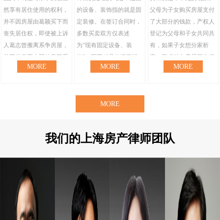
然享有居住使用的权利，
的设备、装饰指的就是固
父母为子女购买房屋支付
并不因房屋由葛颖买下而
定装修。在签订合同时，
了大部分的钱款，产权人
丧失居住权，即使被上诉
多数买卖双方仅表述
登记为父母和子女共同共
人葛志曾搬离系争房屋，
为“现有固定设备、装
有，如果子女想分家析
并不代表葛志即放弃了系
饰”，而不对具体项目进
产，要求独占房屋所有权
MORE
MORE
MORE
争房屋的居……
行列明。 ……
并给付父母相应……
MORE
我们的
上海房产律师
团队