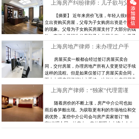
上海房产纠纷律师：儿子欲与父母分割共有房屋终败诉
家在交付房屋时如果把一些电器，如热水器、脱
排油烟机等拆走了，买家能起诉要求卖家承担违
【摘要】 近年来房价飞涨，年轻人很难独
约和赔偿责任吗？ 【案情】 上海房产律师曾经
立出资购买房屋，父母为子女购房出资是个常见
代理过一起房屋买卖纠纷案件，买卖双方之
的现象。父母为子女购买房屋支付了大部分的钱
间……
款，产权人登记为父母和子女共同共有，如果子
女想分家析产，要求独占房屋所有权并给付父母
上海房地产律师：未办理过户手续的房屋买卖合同也是有效的
相应份额的房屋折价补偿款能行吗？ 【案情】
徐某系老徐夫妻的独生儿子。2010年5月老徐夫
房屋买卖一般都会经过签订房屋买卖合
妻出资120万购买了某小区房屋一套，为避免今
同，交付房屋，办理房地产所有人变更登记手续
后的遗产税问题，产权人登记为老徐夫妻和徐
这样的流程。但是如果仅签订了房屋买卖合同，
某……
而未办理房屋登记过户手续，这样的的房屋买卖
行为还有效吗？ 2007年8月15日李某与黄某签订
上海房产律师：“独家”代理需谨慎 “私自”卖房将违约
了一份《房屋买卖合同》，双方约定李某将其所
有的一套房屋转让给黄某，价格为70万元，在年
随着房价的不断上涨，房产中介公司也如
底前交清房款等内容。合同签订后，黄某将70万
雨后春笋般出现。为获取更有利的市场地位和交
元通过银行转账给了李某，李某也将房屋交……
易优势，某些中介公司会与房产卖家签订“独
家”代理合同，约定在一定的期限内由该中介公
司负责对外出售房产，卖家不得私自将房产转
让。卖家们知道吗，从此开始您就丧失了自行出