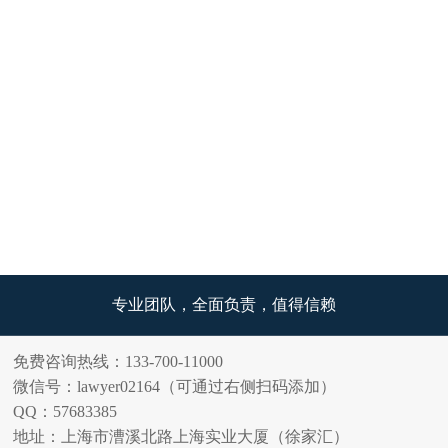
售房产的权利！ 【案情】 2015年2月，蒋某与某
房产中介公司经协商签订《房产出售委托书》，
约定被告将其所有的房地产委托原告代售，该委
托为独家委托……
专业团队，全面负责，值得信赖
免费咨询热线：133-700-11000
微信号：lawyer02164（可通过右侧扫码添加）
QQ：57683385
地址：上海市漕溪北路上海实业大厦（徐家汇）