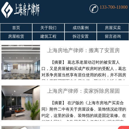
133-700-11000
首页
关于我们
成功案例
房屋买卖
房屋租赁
建筑工程
拆迁安置
留言咨询
房产资讯
上海房地产律师：搬离了安置房屋，是否仍享有居住权？
【摘要】 葛志系老屋动迁时的被安置人
口，又是房屋被购买成产权房时的受配人，葛志
对系争房屋当然享有居住使用的权利，并不因房
屋由葛颖买下而丧失居住权，即使被上诉人葛志
曾搬离系争房屋，并不代表葛志即放弃了系争房
上海房产律师：卖家拆除房屋固定装修 交房时构成违约
屋的居住使用权。吕梅系葛志得你配偶，长期共
同居住生活，在夫妻关系存续期间吕梅也应享有
【摘要】 在沪版的《上海市房地产买卖合
居住使用系争房屋的权利。 搬离了安置房屋，
同》附件二中有关于房屋设备、装饰情况处理的
是否仍享有居住权？ 【案情】 葛志与前妻生一
约定，这里的设备、装饰指的就是固定装修。在
女儿葛……
签订合同时，多数买卖双方仅表述为“现有固定
设备、装饰”，而不对具体项目进行列明。 当卖